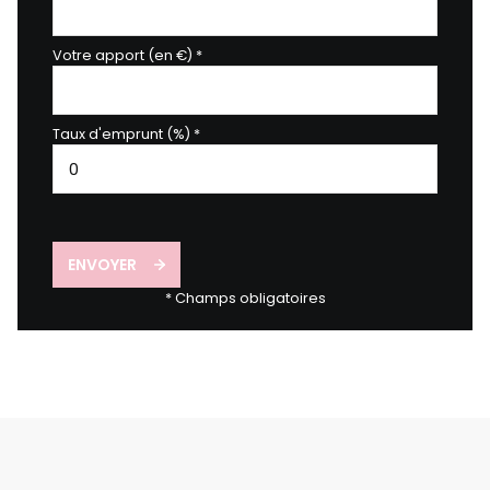
Votre apport (en €) *
Taux d'emprunt (%) *
ENVOYER
* Champs obligatoires