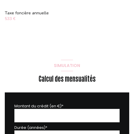
Taxe foncière annuelle
533 €
SIMULATION
Calcul des mensualités
Montant du crédit (en €)*
Durée (années)*