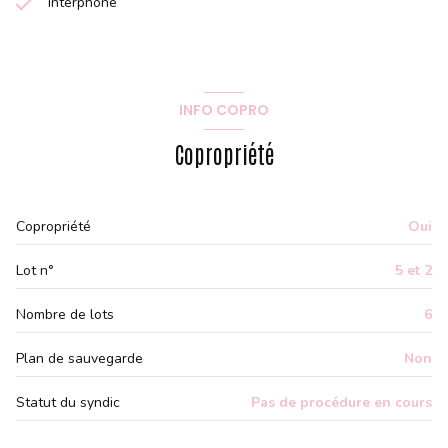
interphone
INFO COPRO
Copropriété
Copropriété
Oui
Lot n°
5 et 2
Nombre de lots
6
Plan de sauvegarde
Non
Statut du syndic
Pas de procédure en cours