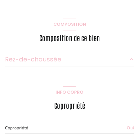
COMPOSITION
Composition de ce bien
Rez-de-chaussée
chambre
14.67 m²
salon/sejour
15.4 m²
INFO COPRO
Copropriété
Copropriété
Oui