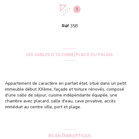
1
Réf
358
LES SABLES D'OLONNE/PLACE DU PALAIS
Appartement de caractère en parfait état, situé dans un petit
immeuble début XXème, façade et toiture rénovés, composé
d'une salle de séjour, cuisine indépendante équipée, une
chambre avec placard, salle d'eau, cave privative, accès
immédiat au centre ville, port et plage.
BILAN ÉNERGÉTIQUE