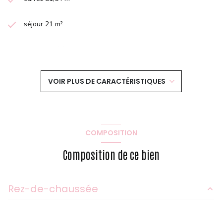
séjour 21 m²
2 chambre(s)
1 salle(s) d'eau
VOIR PLUS DE CARACTÉRISTIQUES
construit en 1980
cuisine séparée (semi-équipée)
COMPOSITION
Chauffage individuel : radiateur (gaz)
Composition de ce bien
1 parking(s)
Rez-de-chaussée
exposition Sud-Ouest
entrée
10.45 m²