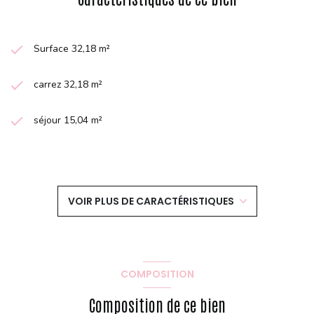
Surface 32,18 m²
carrez 32,18 m²
séjour 15,04 m²
1 chambre(s)
1 salle(s) de bain
VOIR PLUS DE CARACTÉRISTIQUES
construit en 1947
cuisine américaine (équipée)
COMPOSITION
Chauffage individuel : radiateur (electrique)
Composition de ce bien