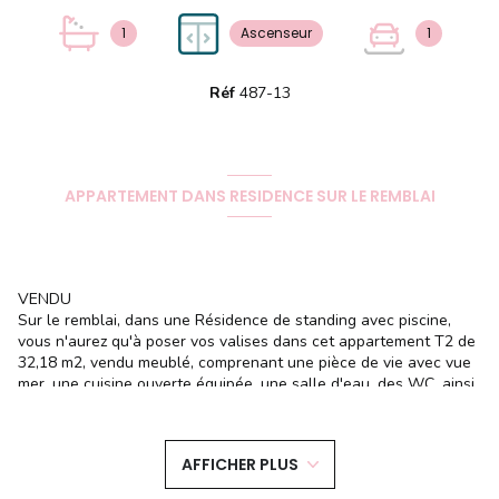
1
Ascenseur
1
Réf
487-13
APPARTEMENT DANS RESIDENCE SUR LE REMBLAI
VENDU
Sur le remblai, dans une Résidence de standing avec piscine,
vous n'aurez qu'à poser vos valises dans cet appartement T2 de
32,18 m2, vendu meublé, comprenant une pièce de vie avec vue
mer, une cuisine ouverte équipée, une salle d'eau, des WC, ainsi
qu'une belle chambre aperçu mer. Une cave et une place de
parking viennent compléter la distribution parfaite de cet
appartement duquel vous ferez tout à pied.
AFFICHER PLUS
Cet appartement vous séduira par la qualité de ses prestations,
et sa situation idéale.