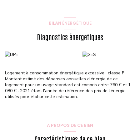
Logement à consommation énergétique excessive : classe F.
Montant estimé des dépenses annuelles d'énergie pour un
usage standard : entre 760 € et 1080 € / an. Date de référence
des prix de l'énergie utilisés pour établir cette estimation: 1er
BILAN ÉNERGÉTIQUE
janvier 2021.
Charges de copropriété estimatives : 685 €/an
Diagnostics énergetiques
Logement à consommation énergétique excessive : classe F
Montant estimé des dépenses annuelles d'énergie de ce
logement pour un usage standard est compris entre 760 € et 1
080 € . 2021 étant l'année de référence des prix de l'énergie
utilisés pour établir cette estimation.
A PROPOS DE CE BIEN
Caractéristiques de ce bien