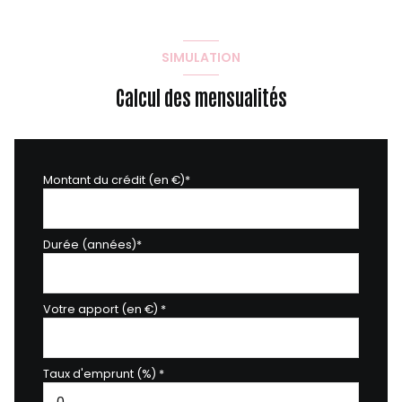
SIMULATION
Calcul des mensualités
Montant du crédit (en €)*
Durée (années)*
Votre apport (en €) *
Taux d'emprunt (%) *