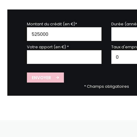
Montant du crédit (en €)*
Durée (anné
Votre apport (en €) *
Taux d'empru
ENVOYER
* Champs obligatoires