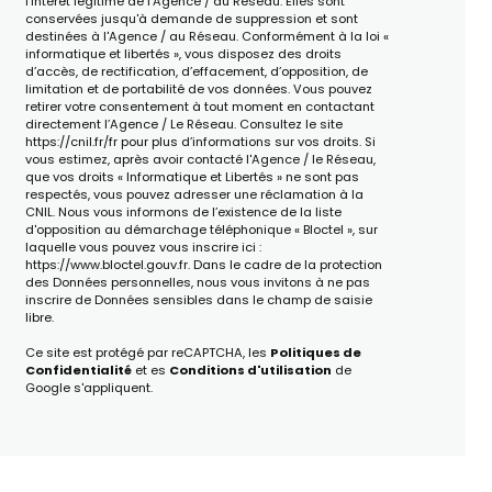
l'intérêt légitime de l'Agence / du Réseau. Elles sont
conservées jusqu'à demande de suppression et sont
destinées à l'Agence / au Réseau. Conformément à la loi «
informatique et libertés », vous disposez des droits
d’accès, de rectification, d’effacement, d’opposition, de
limitation et de portabilité de vos données. Vous pouvez
retirer votre consentement à tout moment en contactant
directement l’Agence / Le Réseau. Consultez le site
https://cnil.fr/fr
pour plus d’informations sur vos droits. Si
vous estimez, après avoir contacté l'Agence / le Réseau,
que vos droits « Informatique et Libertés » ne sont pas
respectés, vous pouvez adresser une réclamation à la
CNIL. Nous vous informons de l’existence de la liste
d'opposition au démarchage téléphonique « Bloctel », sur
laquelle vous pouvez vous inscrire ici :
https://www.bloctel.gouv.fr
. Dans le cadre de la protection
des Données personnelles, nous vous invitons à ne pas
inscrire de Données sensibles dans le champ de saisie
libre.
Ce site est protégé par reCAPTCHA, les
Politiques de
Confidentialité
et es
Conditions d'utilisation
de
Google s'appliquent.