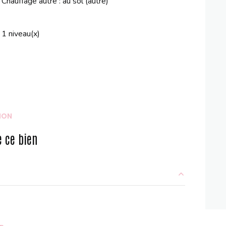
Chauffage autre : au sol (autre)
1 niveau(x)
ION
 ce bien
5.45 m²
11.70 m²