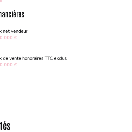
R
9.08 m²
nancières
9.08 m²
ix net vendeur
1.30 m²
0 000 €
3.56 m²
3.46 m²
ix de vente honoraires TTC exclus
0 000 €
45.67 m²
3.64 m²
2.57 m²
2.08 m²
17.28 m²
tés