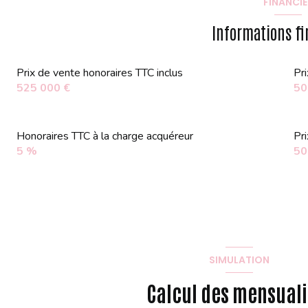
FINANCIE
Chambre 2
Informations fi
Prix de vente honoraires TTC inclus
Pr
Dégagement
525 000 €
50
Dressing
Entrée
Honoraires TTC à la charge acquéreur
Pr
5 %
50
Pièce de vie
SDB 1
Salle de bains 2
wc
Garage
SIMULATION
Calcul des mensuali