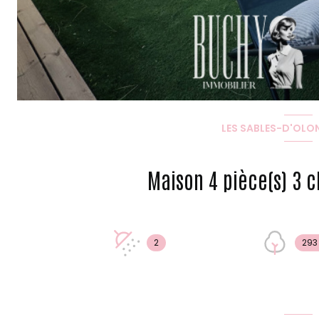
LES SABLES-D'OLON
2
293