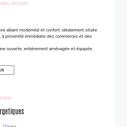
AVEC JACCUZI
alliant modernité et confort, idéalement située
es, à proximité immédiate des commerces et des
sine ouverte, entièrement aménagée et équipée,
e terrasse avec jaccuzi et son agréable jardin
e avec dressing et salle de douche privative.
US
u'un garage.
tanque (boulodrome) pour vos moments de détente, et
ranquilité.
uvrir sans tarder !
TIQUE
site.
rgetiques
sont disponibles sur le site
Géorisques