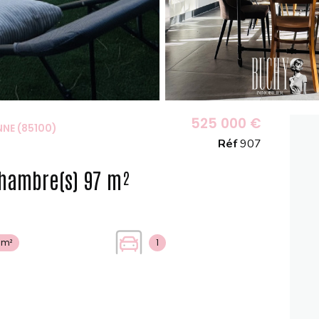
525 000 €
NE (85100)
Réf
907
Maison 4 pièce(s) 3 chambre(s) 97 m²
 m²
1