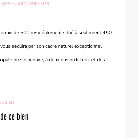
A MER – JARD-SUR-MER
errain de
500 m² idéalement situé
à seulement 45
0
e vous séduira par son
cadre naturel exceptionnel
,
ipale ou secondaire, à deux pas du littoral et des
E BIEN
 de ce bien