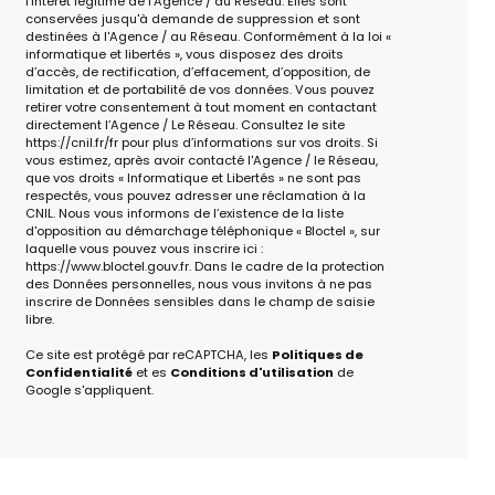
l'intérêt légitime de l'Agence / du Réseau. Elles sont
conservées jusqu'à demande de suppression et sont
destinées à l'Agence / au Réseau. Conformément à la loi «
informatique et libertés », vous disposez des droits
d’accès, de rectification, d’effacement, d’opposition, de
limitation et de portabilité de vos données. Vous pouvez
retirer votre consentement à tout moment en contactant
directement l’Agence / Le Réseau. Consultez le site
https://cnil.fr/fr
pour plus d’informations sur vos droits. Si
vous estimez, après avoir contacté l'Agence / le Réseau,
que vos droits « Informatique et Libertés » ne sont pas
respectés, vous pouvez adresser une réclamation à la
CNIL. Nous vous informons de l’existence de la liste
d'opposition au démarchage téléphonique « Bloctel », sur
laquelle vous pouvez vous inscrire ici :
https://www.bloctel.gouv.fr
. Dans le cadre de la protection
des Données personnelles, nous vous invitons à ne pas
inscrire de Données sensibles dans le champ de saisie
libre.
Ce site est protégé par reCAPTCHA, les
Politiques de
Confidentialité
et es
Conditions d'utilisation
de
Google s'appliquent.