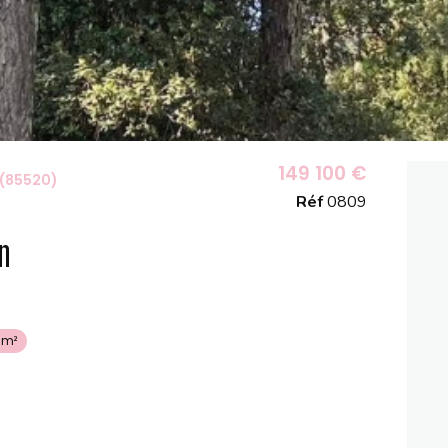
149 100 €
(85520)
Réf
0809
n
 m²