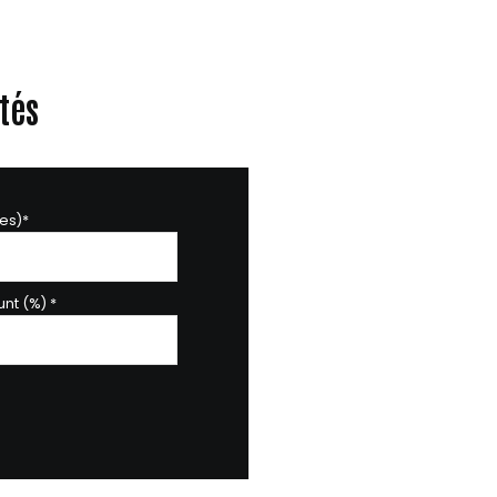
tés
es)*
nt (%) *