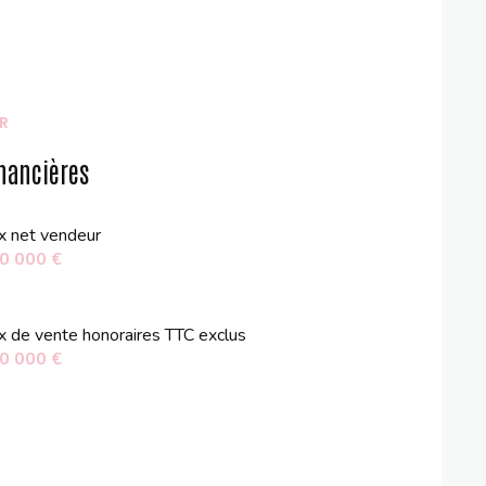
R
nancières
ix net vendeur
0 000 €
ix de vente honoraires TTC exclus
0 000 €