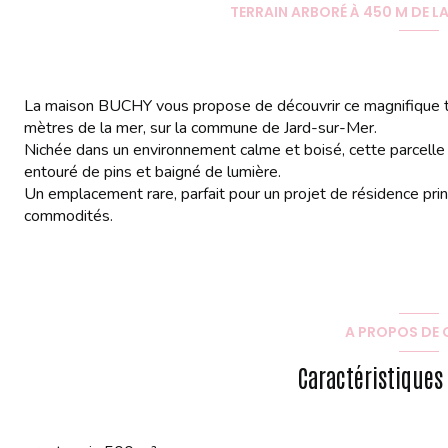
TERRAIN ARBORÉ À 450 M DE L
La maison BUCHY vous propose de découvrir ce magnifique t
mètres de la mer
, sur la commune de
Jard-sur-Mer
.
Nichée dans un
environnement calme et boisé
, cette parcell
entouré de
pins
et baigné de lumière.
Un emplacement rare, parfait pour un projet de résidence princ
commodités.
A PROPOS DE C
Caractéristiques