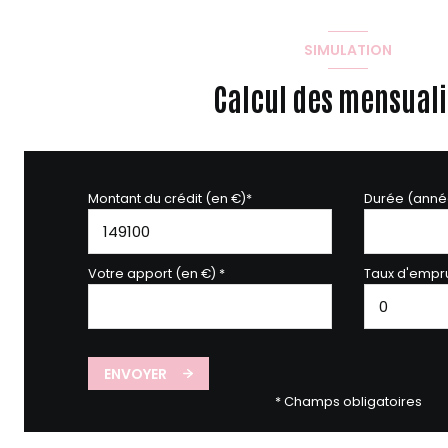
SIMULATION
Calcul des mensuali
Montant du crédit (en €)*
Durée (anné
Votre apport (en €) *
Taux d'empru
ENVOYER
* Champs obligatoires