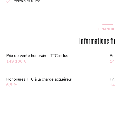
terrain 500 m²
FINANCIE
Informations fi
Prix de vente honoraires TTC inclus
Pr
149 100 €
14
Honoraires TTC à la charge acquéreur
Pr
6,5 %
14