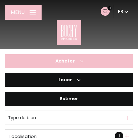
0
FR
MENU
Acheter
Louer
De l'ancien
Estimer
à l'année
De l'immo pro
Type de bien
Localisation
1