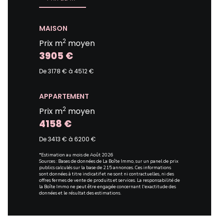
MAISON
2
Prix m
moyen
3905 €
De 3178 € à 4512 €
APPARTEMENT
2
Prix m
moyen
4158 €
De 3413 € à 6200 €
*Estimation au mois de Août 2026
Sources : Bases de données de La Boîte Immo, sur un panel de prix
publics calculés sur la base de 215 annonces. Ces informations
sont données à titre indicatif et ne sont ni contractuelles, ni des
offres fermes de vente de produits et services. La responsabilité de
la Boîte Immo ne peut être engagée concernant l'exactitude des
données et le résultat des estimations.