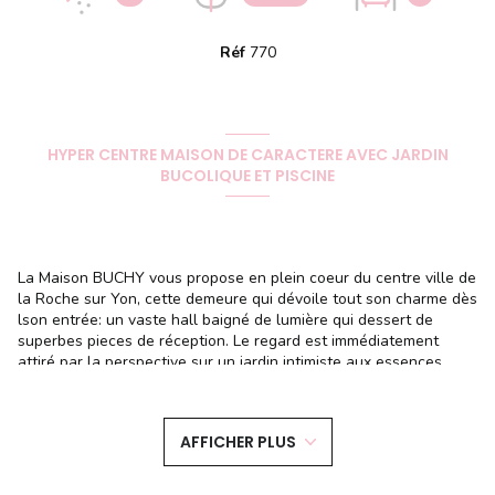
Réf
770
HYPER CENTRE MAISON DE CARACTERE AVEC JARDIN
BUCOLIQUE ET PISCINE
La Maison BUCHY vous propose en plein coeur du centre ville de
la Roche sur Yon, cette demeure qui dévoile tout son charme dès
lson entrée: un vaste hall baigné de lumière qui dessert de
superbes pieces de réception. Le regard est immédiatement
attiré par la perspective sur un jardin intimiste aux essences
choisies, véritable écrin de verdure sans vis à vis.
Au rez de chaussée, trois grandes pièces de vie se succedent, un
séjour chaleureux, un bureau ou salle de billard et un grand
AFFICHER PLUS
salon ouvert sur le jardin, idéal pour recevoir ou simplement
profiter du calme en plein coeur de ville. Un vaste dégagement
méne à une cuisine conviviale et son arrière cuisine.