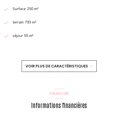
Surface 250 m²
terrain 793 m²
séjour 55 m²
3 chambre(s)
3 salle(s) d'eau
VOIR PLUS DE CARACTÉRISTIQUES
construit en 1948
cuisine séparée (équipée)
FINANCIER
Chauffage individuel : radiateur (gaz)
Informations financières
1 garage(s)