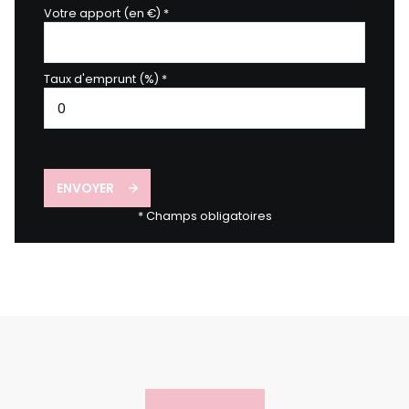
Votre apport (en €) *
Taux d'emprunt (%) *
ENVOYER
* Champs obligatoires