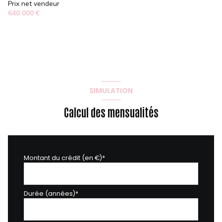
Prix net vendeur
640 000 €
2 parking(s)
exposition Sud-Ouest
2 côté(s) mitoyen(s)
SIMULATION
1 niveau(x)
Calcul des mensualités
vue JARDIN
terrasse
Montant du crédit (en €)*
Durée (années)*