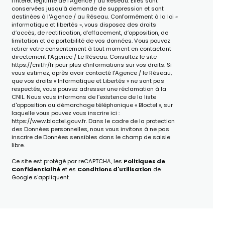
l'intérêt légitime de l'Agence / du Réseau. Elles sont
conservées jusqu'à demande de suppression et sont
destinées à l'Agence / au Réseau. Conformément à la loi «
informatique et libertés », vous disposez des droits
d’accès, de rectification, d’effacement, d’opposition, de
limitation et de portabilité de vos données. Vous pouvez
retirer votre consentement à tout moment en contactant
directement l’Agence / Le Réseau. Consultez le site
https://cnil.fr/fr
pour plus d’informations sur vos droits. Si
vous estimez, après avoir contacté l'Agence / le Réseau,
que vos droits « Informatique et Libertés » ne sont pas
respectés, vous pouvez adresser une réclamation à la
CNIL. Nous vous informons de l’existence de la liste
d'opposition au démarchage téléphonique « Bloctel », sur
laquelle vous pouvez vous inscrire ici :
https://www.bloctel.gouv.fr
. Dans le cadre de la protection
des Données personnelles, nous vous invitons à ne pas
inscrire de Données sensibles dans le champ de saisie
libre.
Ce site est protégé par reCAPTCHA, les
Politiques de
Confidentialité
et es
Conditions d'utilisation
de
Google s'appliquent.