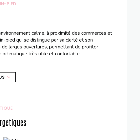
IN-PIED
nvironnement calme, à proximité des commerces et
-pied qui se distingue par sa clarté et son
à de larges ouvertures, permettant de profiter
ioclimatique très utile et confortable.
 équipée de rangements intégrés, et l'une d'elles
ipale avec douche et baignoire, ainsi que deux WC
onnelle et un vaste double garage viennent parfaire
US
sont disponibles sur le site
Géorisques
TIQUE
rgetiques