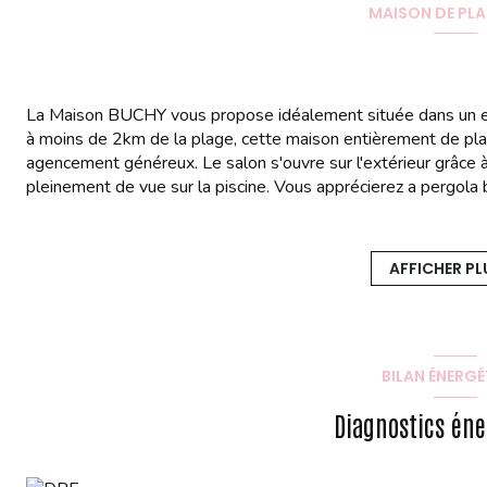
MAISON DE PLA
La Maison BUCHY vous propose idéalement située dans un e
à moins de 2km de la plage, cette maison entièrement de plain
agencement généreux. Le salon s'ouvre sur l'extérieur grâce 
pleinement de vue sur la piscine. Vous apprécierez a pergola b
L'espace nuit, comprend quatre chambres spacieuses, chacune
bénéficie d'une salle d'eau privative. Une salle de bain princ
séparés, viennent compléter cet espace.Une buanderie foncti
AFFICHER PL
ces prestations de qualité.
Les informations sur les risques auxquels ce bien est exposé 
BILAN ÉNERGÉ
Diagnostics éne