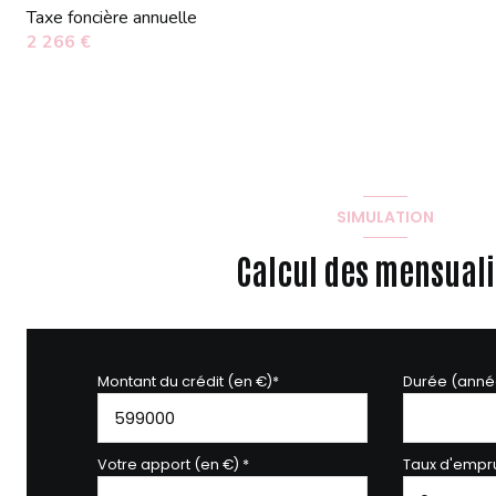
Taxe foncière annuelle
2 266 €
SIMULATION
Calcul des mensuali
Montant du crédit (en €)*
Durée (anné
Votre apport (en €) *
Taux d'empru