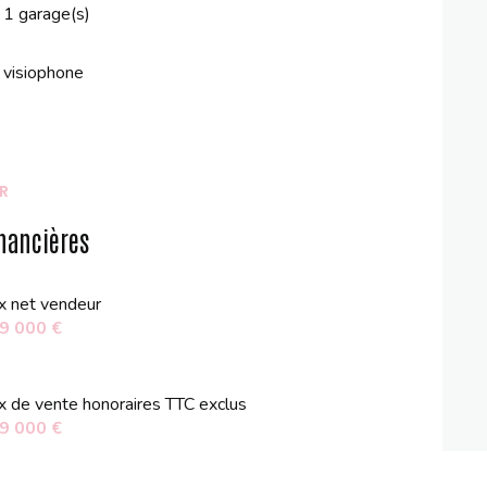
1 garage(s)
visiophone
R
nancières
ix net vendeur
9 000 €
ix de vente honoraires TTC exclus
9 000 €