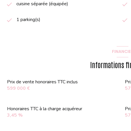
cuisine séparée (équipée)
1 parking(s)
FINANCIE
Informations fi
Prix de vente honoraires TTC inclus
Pr
599 000 €
57
Honoraires TTC à la charge acquéreur
Pr
3,45 %
57