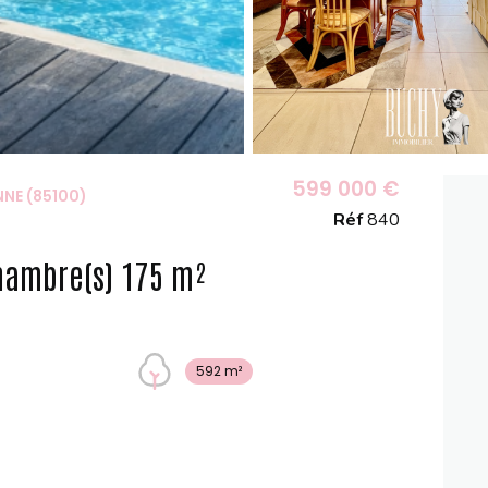
599 000 €
NE (85100)
Réf
840
Maison 5 pièce(s) 4 chambre(s) 175 m²
592 m²